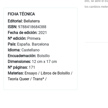
ello, se abre el e
los cambios meteó
FICHA TÉCNICA
Editorial:
Bellaterra
ISBN:
9788418684388
Fecha de edición:
2021
Nº edición:
Primera
País:
España. Barcelona
Idioma:
Castellano
Encuadernación:
Bolsillo
Dimensiones:
12 cm x 17 cm
Nº páginas:
171
Materias:
Ensayo
/
Libros de Bolsillo
/
Teoría Queer
/
Trans*
/