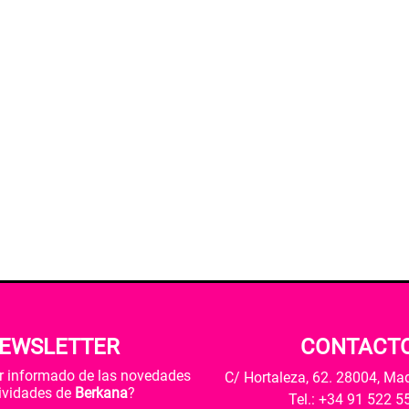
EWSLETTER
CONTACT
ar informado de las novedades
C/ Hortaleza, 62. 28004, Ma
tividades de
Berkana
?
Tel.: +34 91 522 5