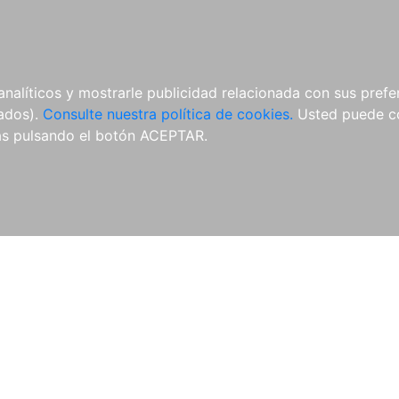
ÍCULAS
MERCHANDISING
NOTICIAS
EDITORIAL EGALES
analíticos y mostrarle publicidad relacionada con sus prefer
tados).
Consulte nuestra política de cookies.
Usted puede co
s pulsando el botón ACEPTAR.