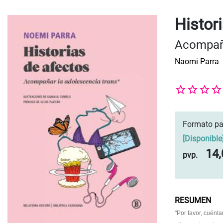
Histor
Acompaña
Naomi Parra
Formato pa
[
Disponible
14,
pvp.
RESUMEN
"Por favor, cuént