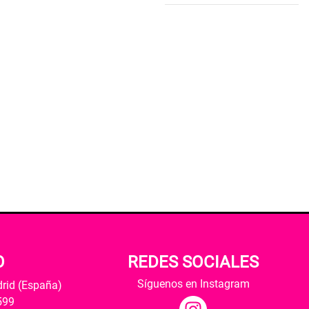
O
REDES SOCIALES
Síguenos en Instagram
drid (España)
599