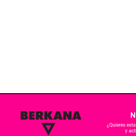
N
¿Quieres est
y ac