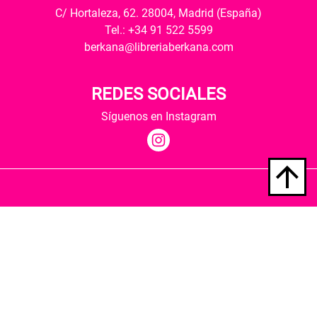
C/ Hortaleza, 62. 28004, Madrid (España)
Tel.: +34 91 522 5599
berkana@libreriaberkana.com
REDES SOCIALES
Síguenos en Instagram
Quiénes somos
Condiciones de envío
Política de privacidad
Política de cookies