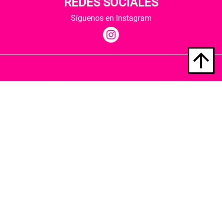
REDES SOCIALES
Síguenos en Instagram
Quiénes somos
Condiciones de envío
Política de privacidad
Política de cookies
Hospedaje y desarrollo
Librería Berkana ha recibido del Ministerio de
Cultura y Deporte una subvención para la