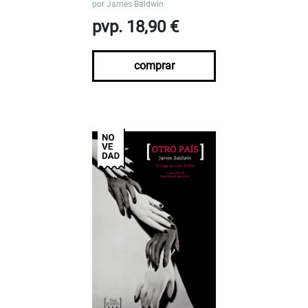
por
James Baldwin
pvp. 18,90 €
comprar