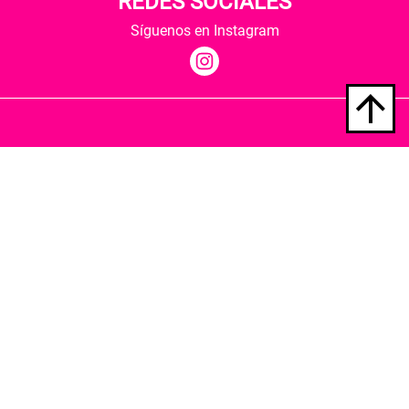
REDES SOCIALES
Síguenos en Instagram
Quiénes somos
Condiciones de envío
Política de privacidad
Política de cookies
Hospedaje y desarrollo
Librería Berkana ha recibido del Ministerio de
Cultura y Deporte una subvención para la