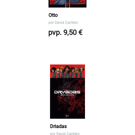
Otto
por
David Cantero
pvp. 9,50 €
Driadas
por
David Cantero