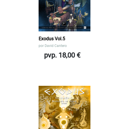
Exodus Vol.5
por
David Cantero
pvp. 18,00 €