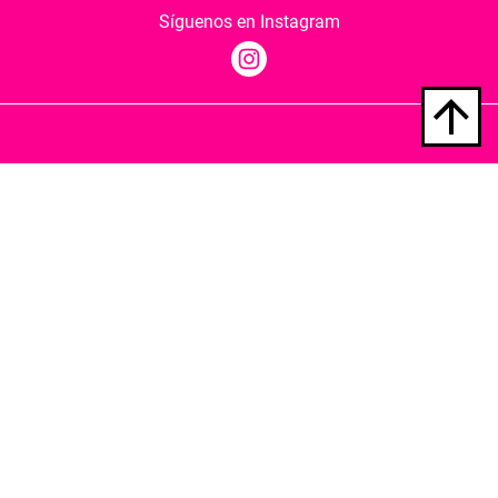
Síguenos en Instagram
Quiénes somos
Condiciones de envío
Política de privacidad
Política de cookies
Hospedaje y desarrollo
Librería Berkana ha recibido del Ministerio de
Cultura y Deporte una subvención para la
revalorización cultural y modernización de las