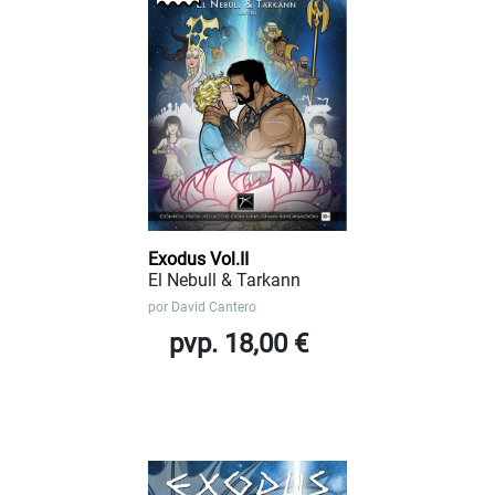
Exodus Vol.II
El Nebull & Tarkann
por
David Cantero
pvp. 18,00 €