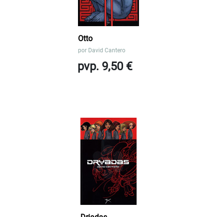
Otto
por
David Cantero
pvp. 9,50 €