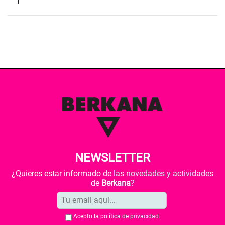
1
NEWSLETTER
¿Quieres estar informado de las novedades y actividades
de
Berkana
?
Acepto la
política de privacidad
.