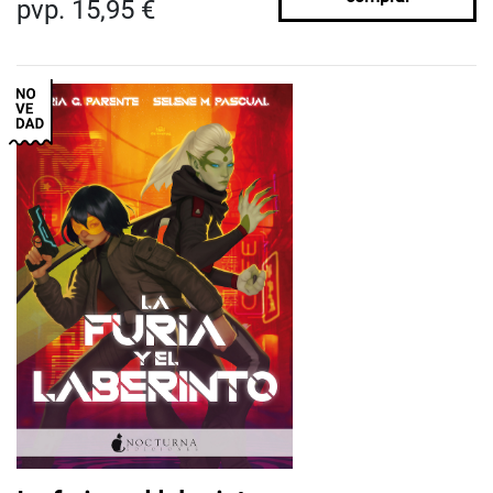
pvp. 15,95 €