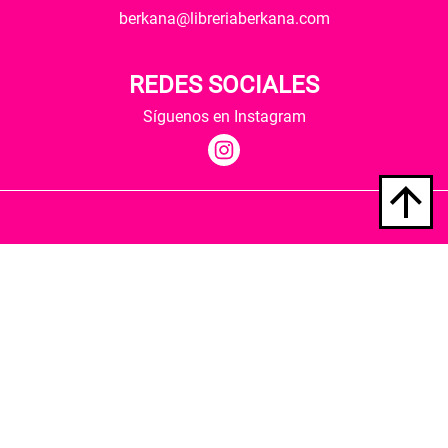
berkana@libreriaberkana.com
REDES SOCIALES
Síguenos en Instagram
Quiénes somos
Condiciones de envío
Política de privacidad
Política de cookies
Hospedaje y desarrollo