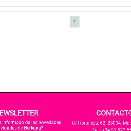
(current)
1
EWSLETTER
CONTACT
ar informado de las novedades
C/ Hortaleza, 62. 28004, Ma
tividades de
Berkana
?
Tel.: +34 91 522 5