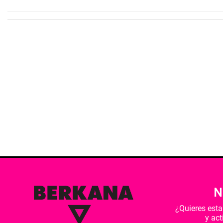
N
¿Quieres est
y ac