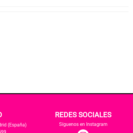
O
REDES SOCIALES
Síguenos en Instagram
drid (España)
599