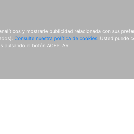
ÍCULAS
MERCHANDISING
NOTICIAS
EDITORIAL EGALES
analíticos y mostrarle publicidad relacionada con sus prefer
tados).
Consulte nuestra política de cookies.
Usted puede co
s pulsando el botón ACEPTAR.