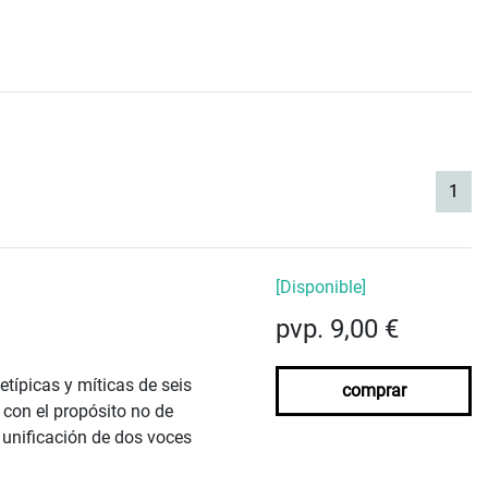
(cur
1
[Disponible]
pvp. 9,00 €
típicas y míticas de seis
comprar
 con el propósito no de
a unificación de dos voces