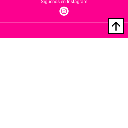
Síguenos en Instagram
Quiénes somos
Condiciones de envío
Política de privacidad
Política de cookies
Hospedaje y desarrollo
Librería Berkana ha recibido del Ministerio de
Cultura y Deporte una subvención para la
revalorización cultural y modernización de las
librerías.