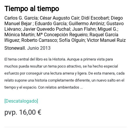
Tiempo al tiempo
Carlos G. García
;
César Augusto Cair
;
Didí Escobart
;
Diego
Manuel Bejar
;
Eduardo García
;
Guillermo Arróniz
;
Gustavo
Liévano
;
Javier Quevedo Puchal
;
Juan Flahn
;
Miguel G.
;
Mónica Martín
;
Mª Concepción Regueiro
;
Raquel García
Iñiguez
;
Roberto Carrasco
;
Sofía Olguín
;
Victor Manuel Ruiz
Stonewall.
Junio 2013
El tema central del libro es la Historia. Aunque a primera vista para
muchos pueda resultar un tema poco atractivo, se ha hecho especial
esfuerzo por conseguir una lectura amena y ligera. De esta manera, cada
relato supone una historia completamente diferente, un nuevo salto en el
tiempo y el espacio. Con relatos ambientados ...
[Descatalogado]
pvp. 16,00 €