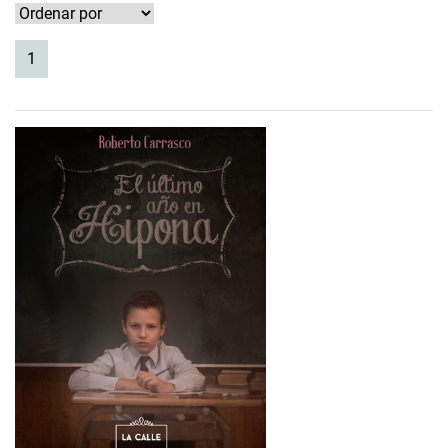
(current)
1