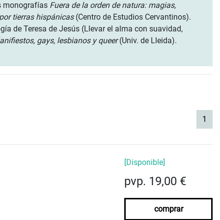
as monografías
Fuera de la orden de natura: magias,
por tierras hispánicas
(Centro de Estudios Cervantinos).
gía de Teresa de Jesús (Llevar el alma con suavidad,
nifiestos, gays, lesbianos y queer
(Univ. de Lleida).
(cur
1
[Disponible]
pvp. 19,00 €
comprar