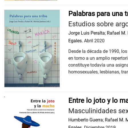
Palabras para una t
Estudios sobre arg
Jorge Luis Peralta
;
Rafael M.
Egales.
Abril 2020
Desde la década de 1990, los 
en torno a un amplio repertor
constituye todavía una asigna
homosexuales, lesbianas, tran
Entre lo joto y lo 
Masculinidades se
Humberto Guerra
;
Rafael M. 
Egales.
Diciembre 2019