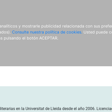
ÍCULAS
MERCHANDISING
NOTICIAS
EDITORIAL EGALES
analíticos y mostrarle publicidad relacionada con sus prefer
tados).
Consulte nuestra política de cookies.
Usted puede co
s pulsando el botón ACEPTAR.
 literarias en la Universitat de Lleida desde el año 2006. Licenc