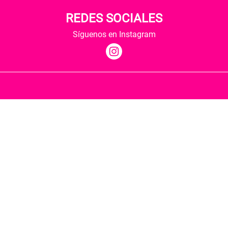
REDES SOCIALES
Síguenos en Instagram
Quiénes somos
Condiciones de envío
Política de privacidad
Política de cookies
Hospedaje y desarrollo