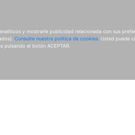
ÍCULAS
MERCHANDISING
NOTICIAS
EDITORIAL EGALES
analíticos y mostrarle publicidad relacionada con sus prefer
tados).
Consulte nuestra política de cookies.
Usted puede co
s pulsando el botón ACEPTAR.