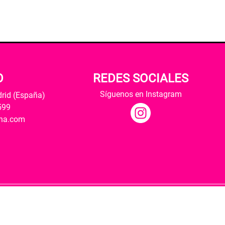
O
REDES SOCIALES
Síguenos en Instagram
drid (España)
599
ana.com
Hospedaje y desarrollo