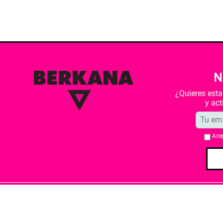
N
¿Quieres est
y ac
Ace
Quiénes somos
Condiciones de 