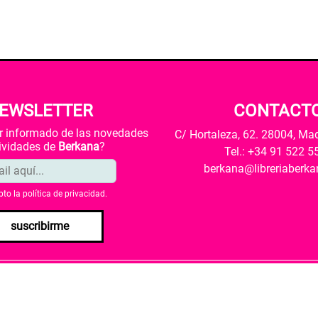
EWSLETTER
CONTACT
ar informado de las novedades
C/ Hortaleza, 62. 28004, Ma
tividades de
Berkana
?
Tel.: +34 91 522 5
berkana@libreriaberk
pto la
política de privacidad
.
suscribirme
envío
Política de privacidad
Política de cookies