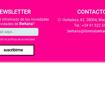
EWSLETTER
CONTACT
ar informado de las novedades
C/ Hortaleza, 62. 28004, Ma
tividades de
Berkana
?
Tel.: +34 91 522 5
berkana@libreriaberk
pto la
política de privacidad
.
suscribirme
envío
Política de privacidad
Política de cookies
rio de Cultura y Deporte una subvención para la revalorización c