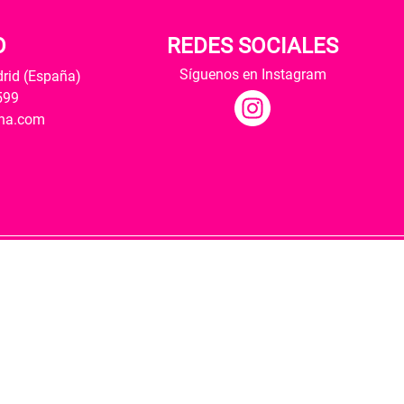
O
REDES SOCIALES
Síguenos en Instagram
drid (España)
599
ana.com
Hospedaje y desarrollo
ultural y modernización de las librerías.