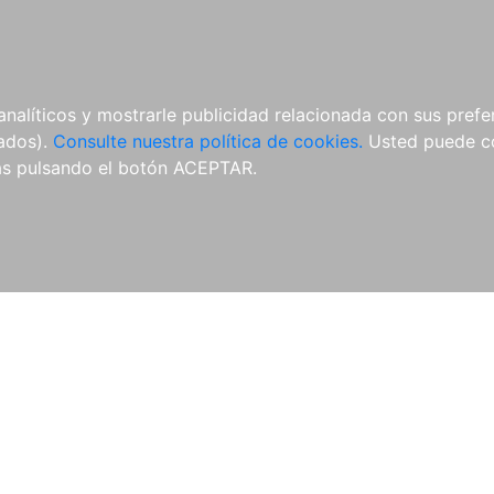
ÍCULAS
MERCHANDISING
NOTICIAS
EDITORIAL EGALES
analíticos y mostrarle publicidad relacionada con sus prefer
tados).
Consulte nuestra política de cookies.
Usted puede co
s pulsando el botón ACEPTAR.