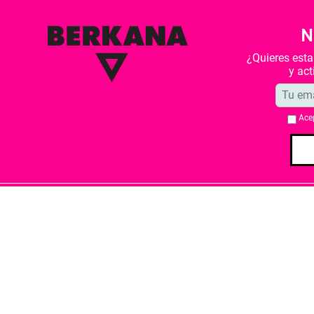
N
¿Quieres est
y ac
Ace
Quiénes somos
Condiciones de 
Librería Berkana ha recibido del Ministe