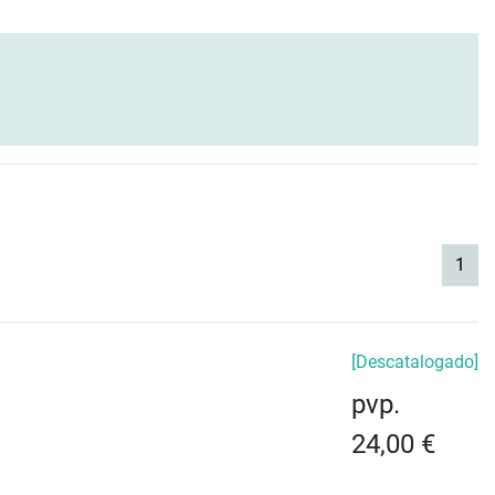
(cur
1
[Descatalogado]
pvp.
24,00 €