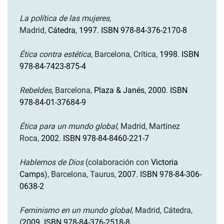
La política de las mujeres
,
Madrid,
Cátedra
,
1997
.
ISBN 978-84-376-2170-8
Ética contra estética
, Barcelona, Crítica,
1998
.
ISBN
978-84-7423-875-4
Rebeldes
, Barcelona,
Plaza & Janés
,
2000
.
ISBN
978-84-01-37684-9
Ética para un mundo global
, Madrid, Martínez
Roca,
2002
.
ISBN 978-84-8460-221-7
Hablemos de Dios
(colaboración con
Victoria
Camps
), Barcelona, Taurus,
2007
.
ISBN 978-84-306-
0638-2
Feminismo en un mundo global
, Madrid, Cátedra,
(
2009
.
ISBN 978-84-376-2518-8