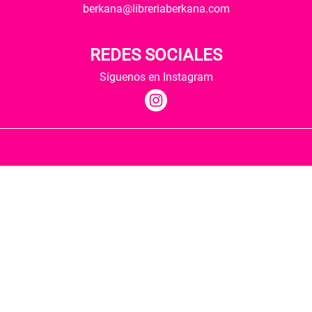
berkana@libreriaberkana.com
REDES SOCIALES
Síguenos en Instagram
Quiénes somos
Condiciones de envío
Política de privacidad
Política de cookies
Hospedaje y desarrollo