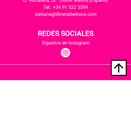
C/ Hortaleza, 62. 28004, Madrid (España)
Tel.: +34 91 522 5599
berkana@libreriaberkana.com
REDES SOCIALES
Síguenos en Instagram
Quiénes somos
Condiciones de envío
Política de privacidad
Política de cookies