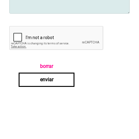
borrar
enviar