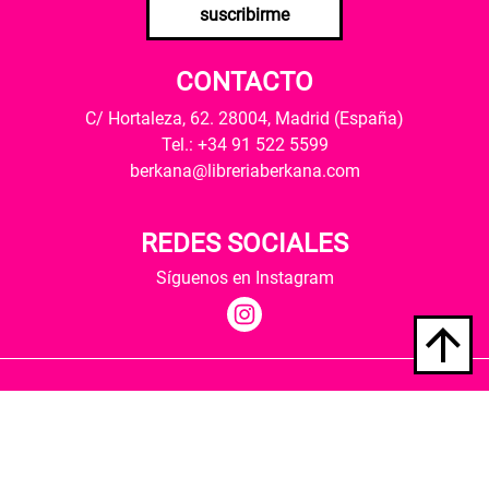
suscribirme
CONTACTO
C/ Hortaleza, 62. 28004, Madrid (España)
Tel.: +34 91 522 5599
berkana@libreriaberkana.com
REDES SOCIALES
Síguenos en Instagram
Quiénes somos
Condiciones de envío