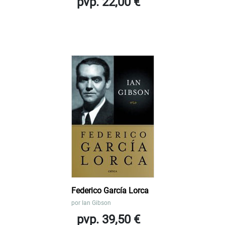
pvp. 22,00 €
Federico García Lorca
por
Ian Gibson
pvp. 39,50 €