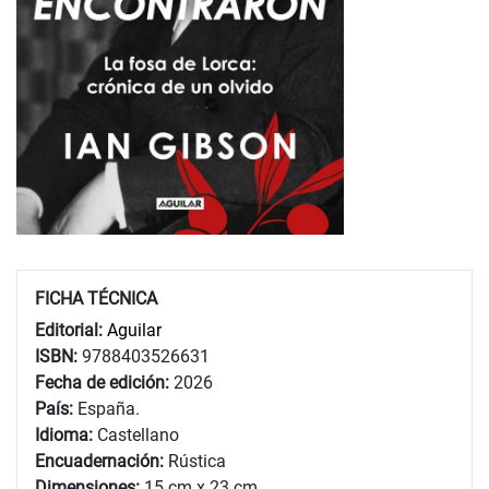
FICHA TÉCNICA
Editorial:
Aguilar
ISBN:
9788403526631
Fecha de edición:
2026
País:
España.
Idioma:
Castellano
Encuadernación:
Rústica
Dimensiones:
15 cm x 23 cm