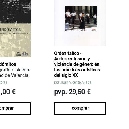
Orden fálico -
Androcentrismo y
ndómitos
violencia de género en
rafía disidente
las prácticas artísticas
ad de Valencia
del siglo XX
tores
por
Juan Vicente Aliaga
1,00 €
pvp. 29,50 €
omprar
comprar