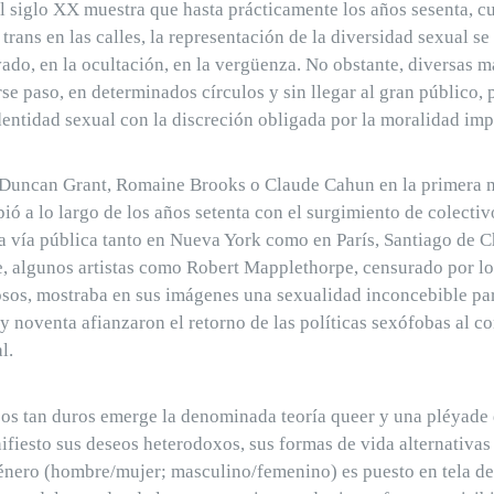
el siglo XX muestra que hasta prácticamente los años sesenta, 
 trans en las calles, la representación de la diversidad sexual 
vado, en la ocultación, en la vergüenza. No obstante, diversas m
se paso, en determinados círculos y sin llegar al gran público, 
dentidad sexual con la discreción obligada por la moralidad imp
 Duncan Grant, Romaine Brooks o Claude Cahun en la primera mi
ió a lo largo de los años setenta con el surgimiento de colect
a vía pública tanto en Nueva York como en París, Santiago de C
, algunos artistas como Robert Mapplethorpe, censurado por l
iosos, mostraba en sus imágenes una sexualidad inconcebible pa
y noventa afianzaron el retorno de las políticas sexófobas al co
l.
os tan duros emerge la denominada teoría queer y una pléyade d
fiesto sus deseos heterodoxos, sus formas de vida alternativas a
nero (hombre/mujer; masculino/femenino) es puesto en tela de