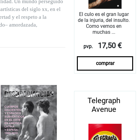
ibilidad. Un mundo perseguido
tísticas del siglo xx, en el
El culo es el gran lugar
rtad y el respeto a la
de la injuria, del insulto.
endo– amordazada,
Como vemos en
muchas ...
17,50 €
pvp.
comprar
Telegraph
Avenue