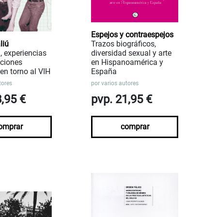
Espejos y contraespejos
liú
Trazos biográficos,
d, experiencias
diversidad sexual y arte
cciones
en Hispanoamérica y
 en torno al VIH
España
tores
por
varios autores
8,95 €
pvp. 21,95 €
omprar
comprar