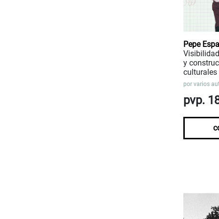
Pepe Espa
Visibilida
y constru
culturales
por
varios au
pvp. 1
c