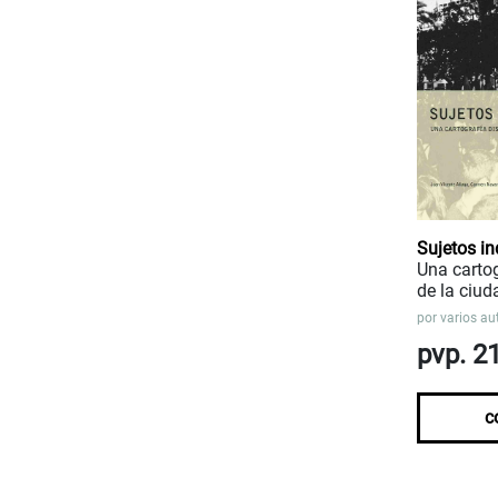
Sujetos i
Una cartog
de la ciud
por
varios au
pvp. 2
c