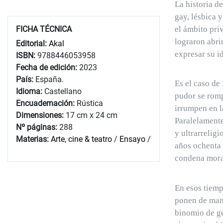
La historia d
gay, lésbica y
el ámbito pri
FICHA TÉCNICA
lograron abrir
Editorial:
Akal
expresar su i
ISBN:
9788446053958
Fecha de edición:
2023
País:
España.
Es el caso de
Idioma:
Castellano
pudor se romp
Encuadernación:
Rústica
irrumpen en l
Dimensiones:
17 cm x 24 cm
Paralelamente
Nº páginas:
288
y ultrarrelig
Materias:
Arte, cine & teatro
/
Ensayo
/
años ochenta 
condena mora
En esos tiemp
ponen de mani
binomio de gé