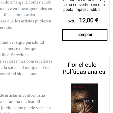
cuando emerge la contestación
se ha convertido en una
se mueve en líneas generales en
poeta imprescindible ...
anifestaciones artísticas
12,00 €
para que los artistas pudiesen
pvp.
erante.
comprar
tad del siglo pasado. El
ivos homosexuales que
hile o Barcelona.
os sectores más conservadores
Por el culo -
ra la sociedad mojigata. Los
Políticas anales
nvertir el sida en una
e artistas inconformistas
 la familia nuclear. El
 juicio, como puede verse en