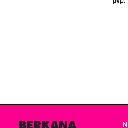
pvp. 
N