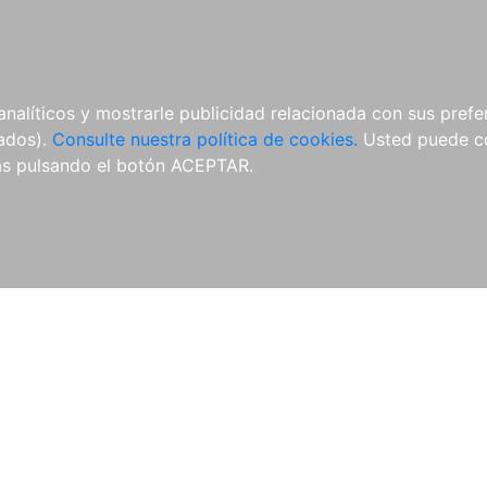
ÍCULAS
MERCHANDISING
NOTICIAS
EDITORIAL EGALES
analíticos y mostrarle publicidad relacionada con sus prefer
tados).
Consulte nuestra política de cookies.
Usted puede co
s pulsando el botón ACEPTAR.