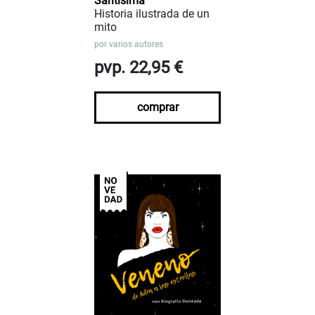
Saritísima
Historia ilustrada de un
mito
por
varios autores
pvp. 22,95 €
comprar