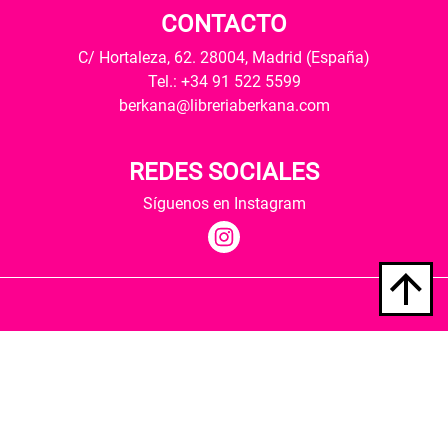
CONTACTO
C/ Hortaleza, 62. 28004, Madrid (España)
Tel.: +34 91 522 5599
berkana@libreriaberkana.com
REDES SOCIALES
Síguenos en Instagram
Quiénes somos
Condiciones de envío
Política de privacidad