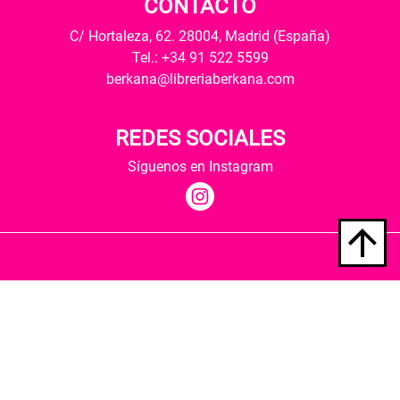
CONTACTO
C/ Hortaleza, 62. 28004, Madrid (España)
Tel.: +34 91 522 5599
berkana@libreriaberkana.com
REDES SOCIALES
Síguenos en Instagram
Quiénes somos
Condiciones de envío
Política de privacidad