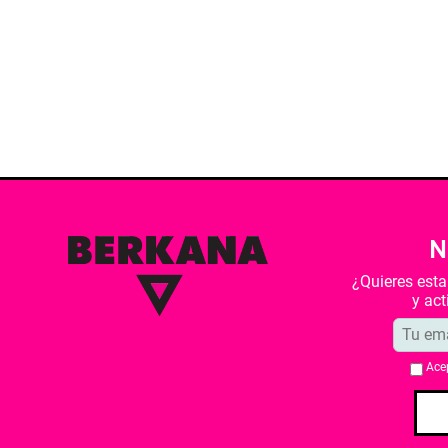
N
¿Quieres est
y ac
Ace