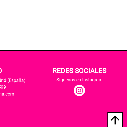
O
REDES SOCIALES
Síguenos en Instagram
drid (España)
599
ana.com