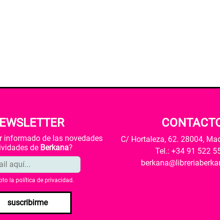
EWSLETTER
CONTACT
ar informado de las novedades
C/ Hortaleza, 62. 28004, Ma
tividades de
Berkana
?
Tel.: +34 91 522 5
berkana@libreriaberk
pto la
política de privacidad
.
suscribirme