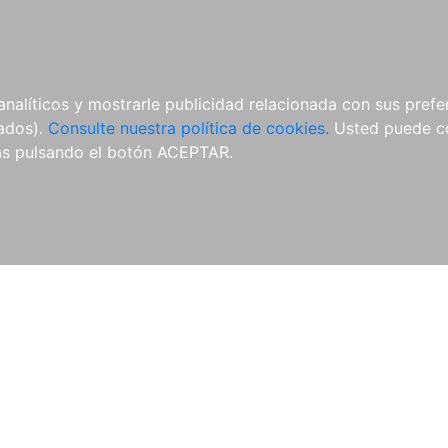
ÍCULAS
MERCHANDISING
NOTICIAS
EDITORIAL EGALES
analíticos y mostrarle publicidad relacionada con sus prefer
tados).
Consulte nuestra política de cookies.
Usted puede co
s pulsando el botón ACEPTAR.