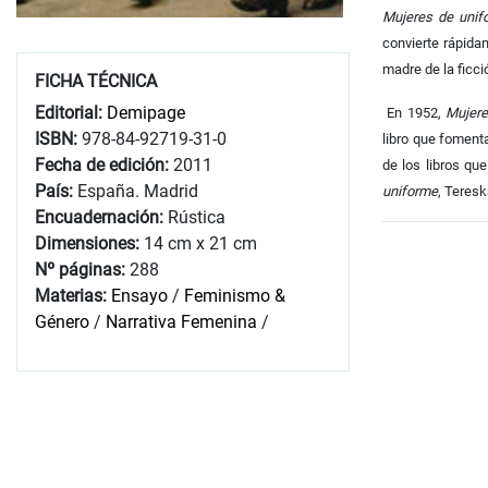
Mujeres de unif
convierte rápida
madre de la ficci
FICHA TÉCNICA
Editorial:
Demipage
En 1952,
Mujere
ISBN:
978-84-92719-31-0
libro que foment
Fecha de edición:
2011
de los libros qu
País:
España. Madrid
uniforme
, Teresk
Encuadernación:
Rústica
Dimensiones:
14 cm x 21 cm
Nº páginas:
288
Materias:
Ensayo
/
Feminismo &
Género
/
Narrativa Femenina
/