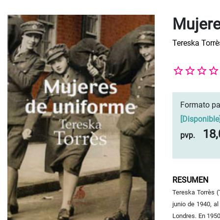
Mujere
Tereska Torrè
Formato pa
[
Disponible
18,
pvp.
RESUMEN
Tereska Torrès (
junio de 1940, a
Londres. En 1950