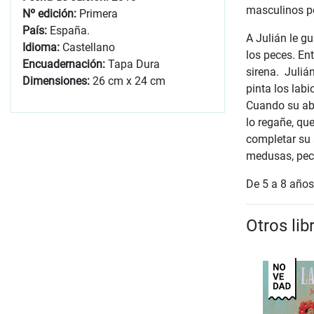
masculinos po
Nº edición:
Primera
País:
España.
A Julián le g
Idioma:
Castellano
los peces. En
Encuadernación:
Tapa Dura
sirena. Juliá
Dimensiones:
26 cm x 24 cm
pinta los labi
Cuando su abu
lo regañe, qu
completar su a
medusas, pece
De 5 a 8 años
Otros li