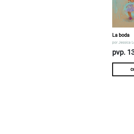
La boda
por
Jessica L
pvp. 1
c