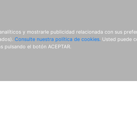
ÍCULAS
MERCHANDISING
NOTICIAS
EDITORIAL EGALES
analíticos y mostrarle publicidad relacionada con sus prefer
tados).
Consulte nuestra política de cookies.
Usted puede co
s pulsando el botón ACEPTAR.