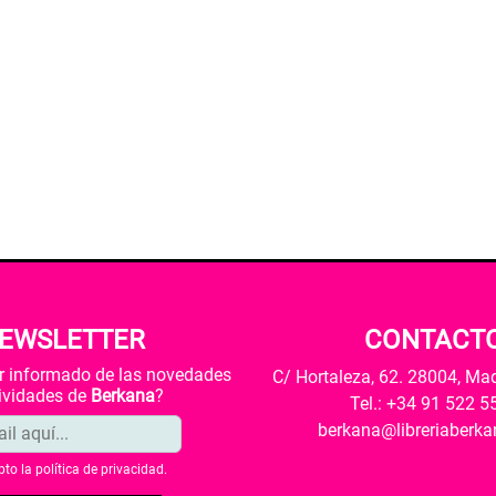
EWSLETTER
CONTACT
ar informado de las novedades
C/ Hortaleza, 62. 28004, Ma
tividades de
Berkana
?
Tel.: +34 91 522 5
berkana@libreriaberk
pto la
política de privacidad
.