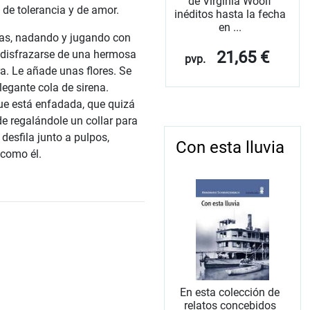
de Virginia Woolf
 de tolerancia y de amor.
inéditos hasta la fecha
en ...
llas, nadando y jugando con
21,65 €
a disfrazarse de una hermosa
pvp.
a. Le añade unas flores. Se
elegante cola de sirena.
ue está enfadada, que quizá
de regalándole un collar para
 desfila junto a pulpos,
Con esta lluvia
 como él.
En esta colección de
relatos concebidos