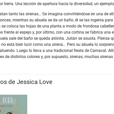
r tierra. Una lección de apertura hacia la diversidad, un ejemplo
ustan tanto las sirenas… Se imagina convirtiéndose en una de e
tonces, mientras su abuela se da un baño, él se las ingenia par
n se coloca las hojas de una planta a modo de frondosa cabeller
os frente al espejo y, por último, con una cortina se fabrica una 
ela sale del baño se queda atónita. Julián se asusta. Piensa q
e no está bien lucir como una sirena... Pero su abuela lo sorpren
tuendo. Luego lo lleva a una tradicional fiesta de Carnaval. Allí
s de distintos colores y, por supuesto, sirenas, muchas sirenas
bros de Jessica Love