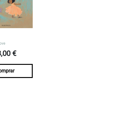
ove
3,00 €
omprar