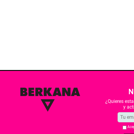
N
¿Quieres est
y ac
Ace