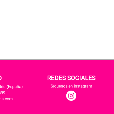
O
REDES SOCIALES
Síguenos en Instagram
drid (España)
599
ana.com