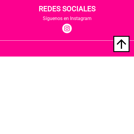
REDES SOCIALES
Síguenos en Instagram
Quiénes somos
Condiciones de envío
Política de privacidad
Política de cookies
Hospedaje y desarrollo
Librería Berkana ha recibido del Ministerio de