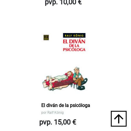
pvp. 10,00 €
El diván de la psicóloga
por
Ralf König
pvp. 15,00 €