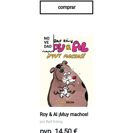
comprar
Roy & Al ¡Muy machos!
por
Ralf König
pvp. 14,50 €