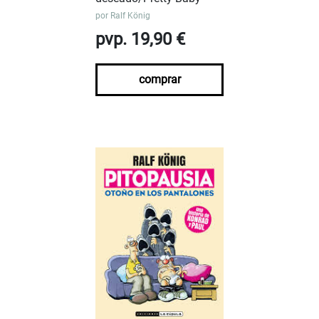
por
Ralf König
pvp. 19,90 €
comprar