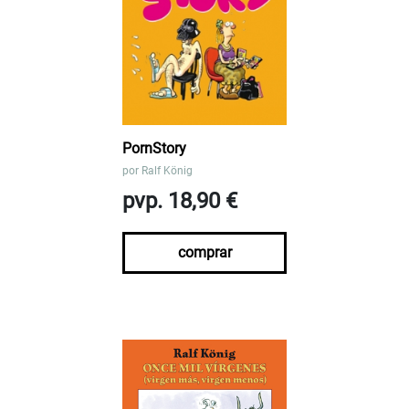
PornStory
por
Ralf König
pvp. 18,90 €
comprar