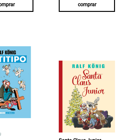
omprar
comprar
g