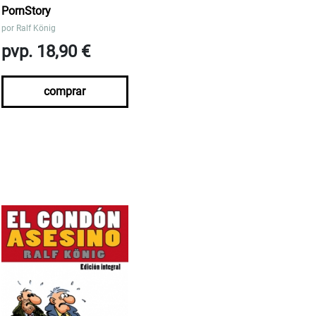
PornStory
por
Ralf König
pvp. 18,90 €
comprar