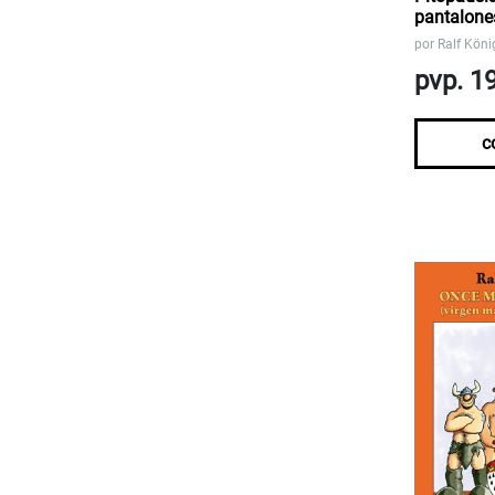
pantalone
por
Ralf Köni
pvp. 1
c