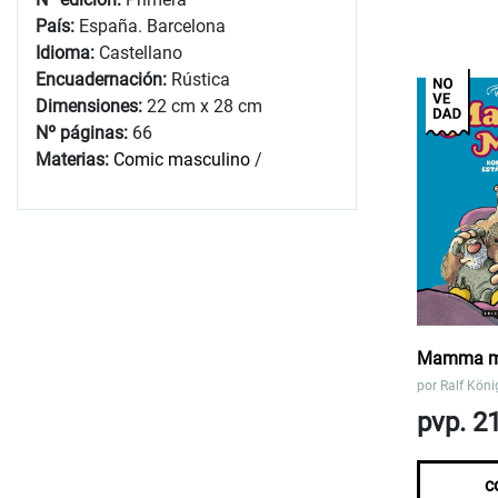
País:
España. Barcelona
Idioma:
Castellano
Encuadernación:
Rústica
Dimensiones:
22 cm x 28 cm
Nº páginas:
66
Materias:
Comic masculino
/
Mamma m
por
Ralf Köni
pvp. 2
c