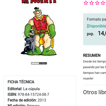
Formato pa
[
Disponible
14,
pvp.
RESUMEN
Desde los tiempo
pasando por las 
tiempos han camb
muerte!
FICHA TÉCNICA
Editorial:
La cúpula
Otros lib
ISBN:
978-84-15724-08-7
Fecha de edición:
2013
Nº edición:
Primera