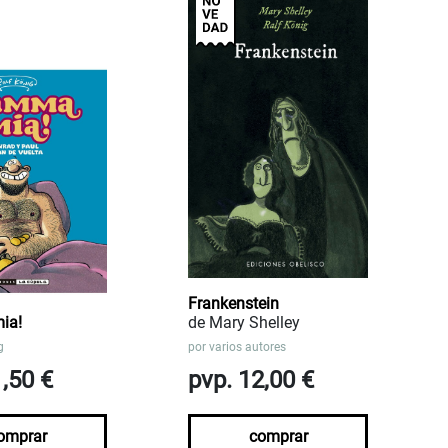
Frankenstein
ia!
de Mary Shelley
g
por
varios autores
1,50 €
pvp. 12,00 €
omprar
comprar