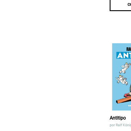
c
Antitipo
por
Ralf Köni