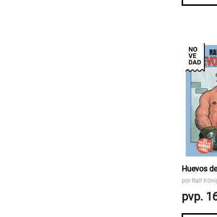
Huevos de
por
Ralf Köni
pvp. 1