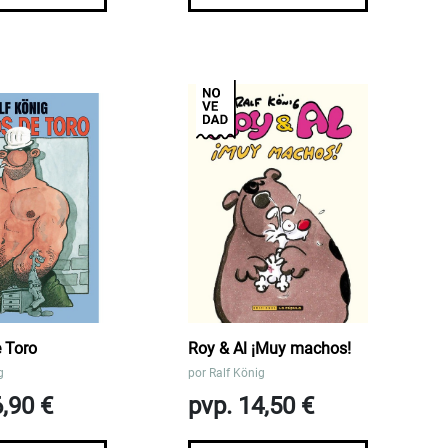
 Toro
Roy & Al ¡Muy machos!
g
por
Ralf König
6,90 €
pvp. 14,50 €