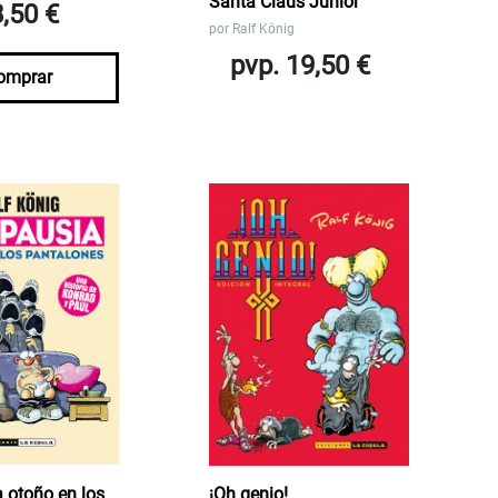
Santa Claus Junior
8,50 €
por
Ralf König
pvp. 19,50 €
omprar
 otoño en los
¡Oh genio!