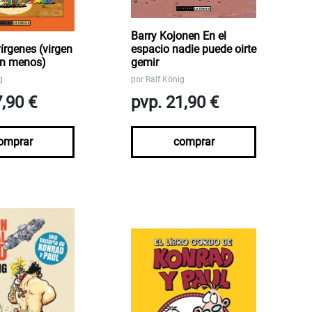
Barry Kojonen En el
írgenes (virgen
espacio nadie puede oirte
en menos)
gemir
g
por
Ralf König
7,90 €
pvp. 21,90 €
omprar
comprar