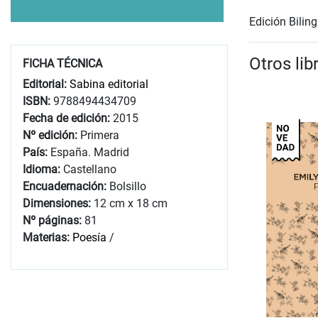
Edición Biling
Otros lib
FICHA TÉCNICA
Editorial:
Sabina editorial
ISBN:
9788494434709
Fecha de edición:
2015
Nº edición:
Primera
País:
España. Madrid
Idioma:
Castellano
Encuadernación:
Bolsillo
Dimensiones:
12 cm x 18 cm
Nº páginas:
81
Materias:
Poesía
/