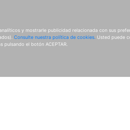
ÍCULAS
MERCHANDISING
NOTICIAS
EDITORIAL EGALES
analíticos y mostrarle publicidad relacionada con sus prefer
tados).
Consulte nuestra política de cookies.
Usted puede co
s pulsando el botón ACEPTAR.