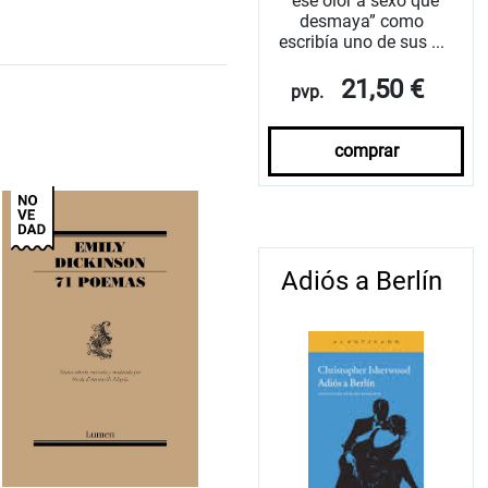
“ese olor a sexo que
desmaya” como
escribía uno de sus ...
21,50 €
pvp.
comprar
Adiós a Berlín