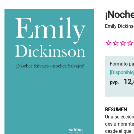
¡Noche
Emily Dickin
Formato pa
[
Disponible
12,
pvp.
RESUMEN
Una selección
deslumbrante.
desde el que l