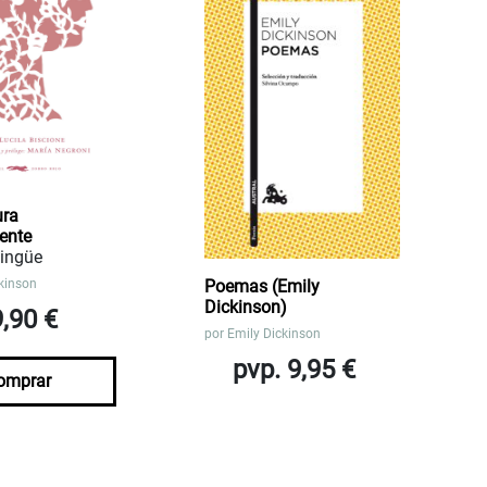
ura
ente
lingüe
kinson
Poemas (Emily
Dickinson)
9,90 €
por
Emily Dickinson
pvp. 9,95 €
omprar