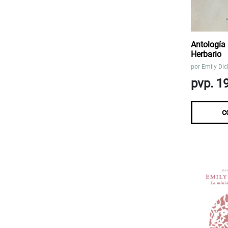
Antología
Herbario
por
Emily Dic
pvp. 1
c