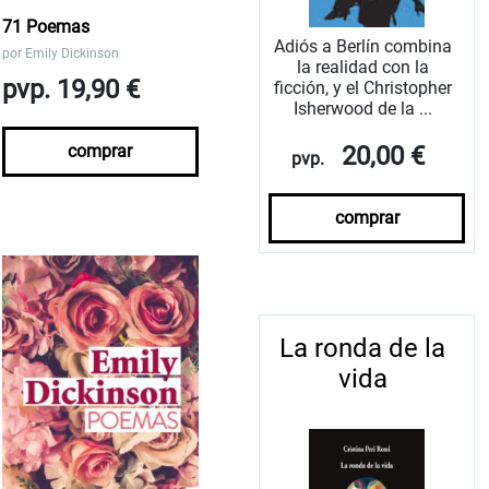
71 Poemas
Adiós a Berlín combina
por
Emily Dickinson
la realidad con la
pvp. 19,90 €
ficción, y el Christopher
Isherwood de la ...
20,00 €
comprar
pvp.
comprar
La ronda de la
vida