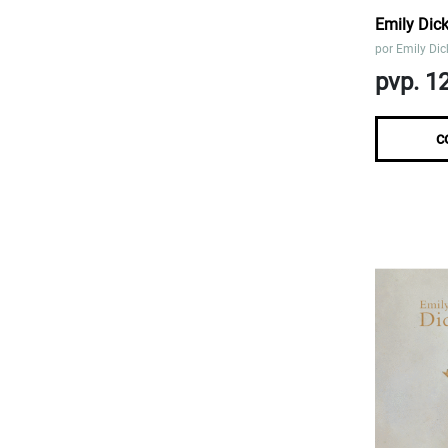
Emily Dic
por
Emily Dic
pvp. 1
c