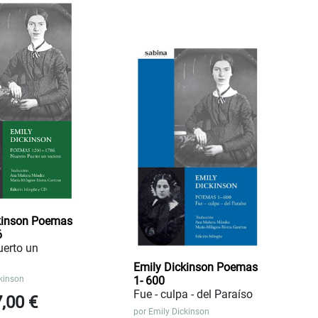
kinson Poemas
6
uerto un
Emily Dickinson Poemas
kinson
1- 600
Fue - culpa - del Paraíso
7,00 €
por
Emily Dickinson