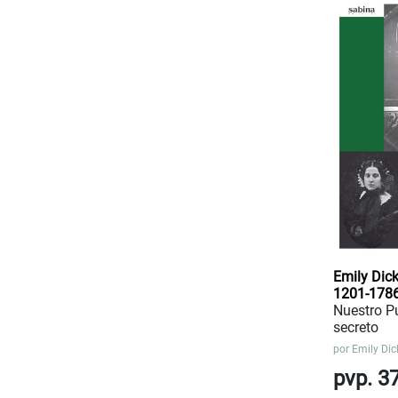
Emily Dic
1201-178
Nuestro P
secreto
por
Emily Dic
pvp. 3