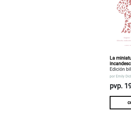
La miniat
incandesc
Edición bi
por
Emily Dic
pvp. 1
c