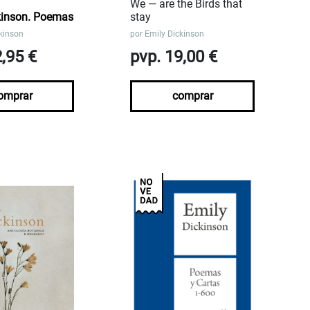
We — are the Birds that
kinson. Poemas
stay
kinson
por
Emily Dickinson
2,95 €
pvp. 19,00 €
omprar
comprar