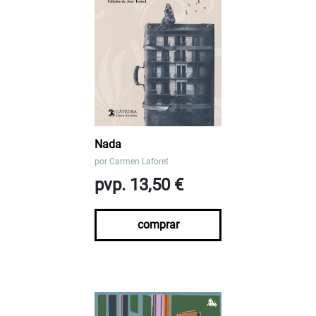
Nada
por
Carmen Laforet
pvp. 13,50 €
comprar