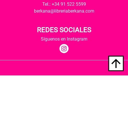
Tel.: +34 91 522 5599
berkana@libreriaberkana.com
REDES SOCIALES
Síguenos en Instagram
Quiénes somos
Condiciones de envío
Política de privacidad
Política de cookies
Hospedaje y desarrollo