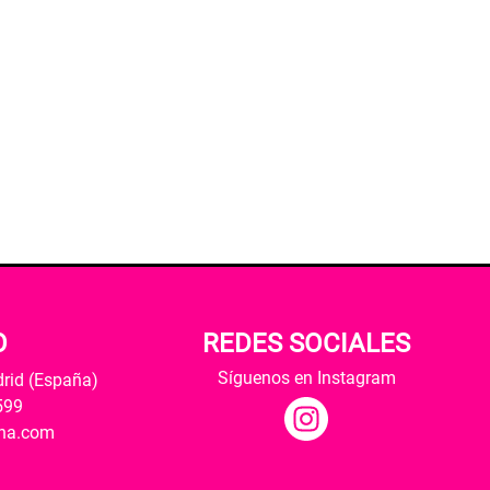
O
REDES SOCIALES
Síguenos en Instagram
drid (España)
599
ana.com