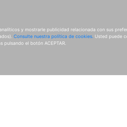
ÍCULAS
MERCHANDISING
NOTICIAS
EDITORIAL EGALES
analíticos y mostrarle publicidad relacionada con sus prefer
tados).
Consulte nuestra política de cookies.
Usted puede co
s pulsando el botón ACEPTAR.