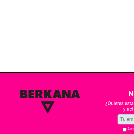
N
¿Quieres est
y ac
Ace