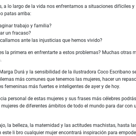
 a lo largo de la vida nos enfrentamos a situaciones difíciles 
 patas arriba:
inar trabajo y familia?
ar un fracaso?
allarnos ante las injusticias que hemos vivido?
es la primera en enfrentarte a estos problemas? Muchas otras 
.
 Marga Durá y la sensibilidad de la ilustradora Coco Escribano se
 dilemas más comunes que tenemos las mujeres, hacer un repaso
s femeninas más fuertes e inteligentes de ayer y de hoy.
ncia personal de estas mujeres y sus frases más célebres podrá
 mujeres de diferentes ámbitos de todo el mundo para dar con u
ajo, la belleza, la maternidad y las actitudes machistas, hasta l
n este li bro cualquier mujer encontrará inspiración para empode