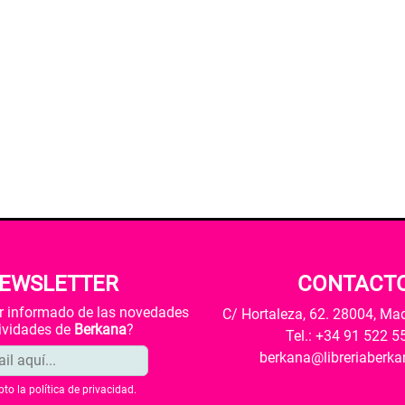
EWSLETTER
CONTACT
ar informado de las novedades
C/ Hortaleza, 62. 28004, Ma
tividades de
Berkana
?
Tel.: +34 91 522 5
berkana@libreriaberk
pto la
política de privacidad
.