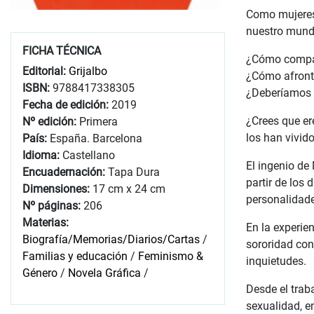
Como mujeres,
nuestro mundo
FICHA TÉCNICA
¿Cómo compag
Editorial:
Grijalbo
¿Cómo afront
ISBN:
9788417338305
¿Deberíamos c
Fecha de edición:
2019
¿Crees que er
Nº edición:
Primera
los han vivido
País:
España. Barcelona
Idioma:
Castellano
El ingenio de
Encuadernación:
Tapa Dura
partir de los
Dimensiones:
17 cm x 24 cm
personalidade
Nº páginas:
206
Materias:
En la experie
Biografía/Memorias/Diarios/Cartas
/
sororidad con
Familias y educación
/
Feminismo &
inquietudes.
Género
/
Novela Gráfica
/
Desde el trab
sexualidad, e