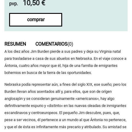
10,50 €
pvp.
comprar
RESUMEN
COMENTARIOS
(0)
A los diez años Jim Burden pierde a sus padres y deja su Virginia natal
para trasladarse a casa de sus abuelos en Nebraska. En el viaje conoce a
Ántonia, cuatro años mayor que él, hija de una familia de emigrantes
bohemios en busca de la tierra de las oportunidades.
Nebraska podía representar aún, a fines del siglo XIX, ese sueño; pero los
Burden llevan años asentados allí y, para ellos, que son de orígen
anglosajón y se consideran genuinamente «americanos», hay algo
definitivamente espurio y «distinto» en las nuevas oleadas de inmigrantes
escandinavos y centroeuropeos. El pequeño Jim descubre, pues, que,
pese a ser vecinos, él pertenece a un mundo al que Ántonia no pertenece,
y que el de ésta es infinitamente más precario y atribulado. Su amistad se