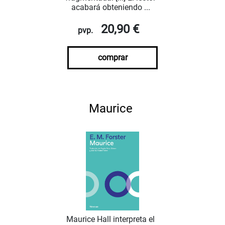
acabará obteniendo ...
20,90 €
pvp.
comprar
Maurice
Maurice Hall interpreta el