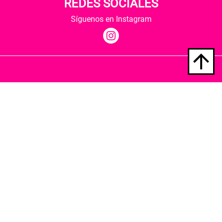
REDES SOCIALES
Síguenos en Instagram
Quiénes somos
Condiciones de envío
Política de privacidad
Política de cookies
Hospedaje y desarrollo
Librería Berkana ha recibido del Ministerio de
Cultura y Deporte una subvención para la