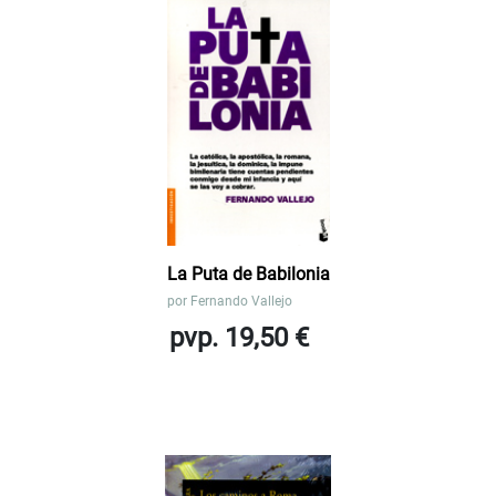
La Puta de Babilonia
por
Fernando Vallejo
pvp. 19,50 €