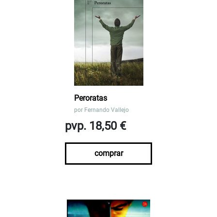
Peroratas
por
Fernando Vallejo
pvp. 18,50 €
comprar