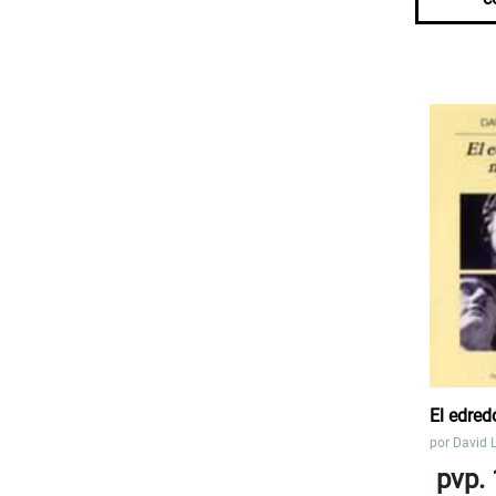
El edre
por
David L
pvp. 