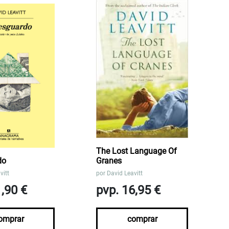
The Lost Language Of
do
Granes
vitt
por
David Leavitt
1,90 €
pvp. 16,95 €
omprar
comprar