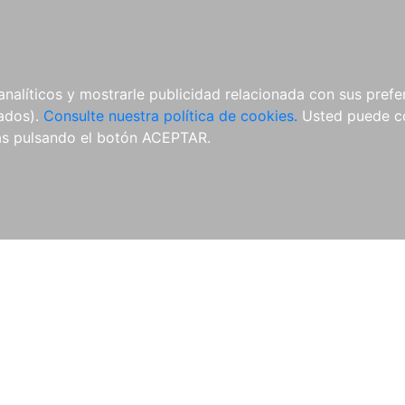
ÍCULAS
MERCHANDISING
NOTICIAS
EDITORIAL EGALES
analíticos y mostrarle publicidad relacionada con sus prefer
tados).
Consulte nuestra política de cookies.
Usted puede co
s pulsando el botón ACEPTAR.