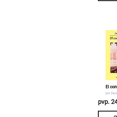
El con
por
Davi
pvp. 2
c