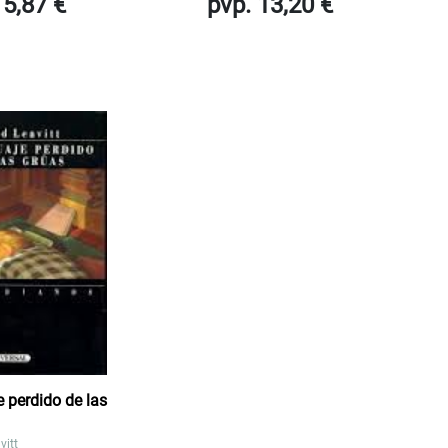
 5,87 €
pvp. 13,20 €
e perdido de las
vitt