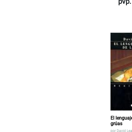
pvp.
El lenguaj
grúas
por
David Lea