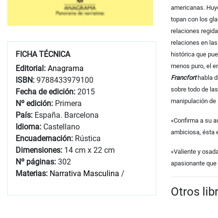
americanas. Huye
topan con los gl
relaciones regida
relaciones en la
FICHA TÉCNICA
histórica que pu
menos puro, el e
Editorial:
Anagrama
Francfort
habla d
ISBN:
9788433979100
sobre todo de las
Fecha de edición:
2015
manipulación de l
Nº edición:
Primera
País:
España. Barcelona
«Confirma a su a
Idioma:
Castellano
ambiciosa, ésta 
Encuadernación:
Rústica
Dimensiones:
14 cm x 22 cm
«Valiente y osada
Nº páginas:
302
apasionante que 
Materias:
Narrativa Masculina
/
Otros lib