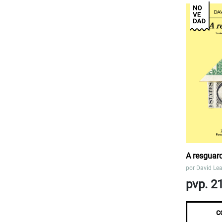
A resguar
por
David Lea
pvp. 2
c