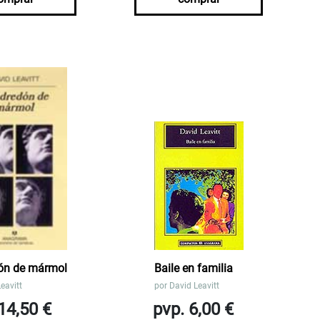
dón de mármol
Baile en familia
eavitt
por
David Leavitt
14,50 €
pvp. 6,00 €