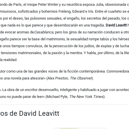
ndo de París, el miope Peter Winter y su neurótica esposa Julia, obsesionada co
amourosos, sofisticados y bohemios Freleng, Edward e Iris. Entre el cuarteto s
s por el deseo, las pulsiones sexuales, el engaño, los secretos del pasado, los 
s que nada es lo que parece y que desembocarán en una tragedia.
David Leavitt
h
ede evocar aromas de
Casablanca
, pero los giros de su narración conducen a otro
ngaño parece ser la base del matrimonio, la sexualidad rompe tabús y los héroes
e unos tiempos convulsos, de la persecución de los judíos, de espías y de luch
 tensiones matrimoniales, de la pasión y la mentira. Y habla, por último, de la l
a realidad.
utor como una de las grandes voces de la ficción contemporánea. Conmovedor
es una novela para atesorar» (Alex Preston,
The Observer
).
. La obra de un escritor desenvuelto, inteligente y habituado a jugar con acontec
uno no puede parar de leer» (Michael Pyle,
The New York Times
).
ros de David Leavitt