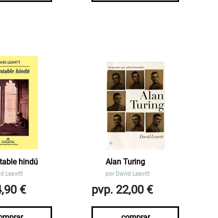
table hindú
Alan Turing
d Leavitt
por
David Leavitt
4,90 €
pvp. 22,00 €
omprar
comprar