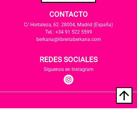
CONTACTO
C/ Hortaleza, 62. 28004, Madrid (España)
Tel.: +34 91 522 5599
berkana@libreriaberkana.com
REDES SOCIALES
Síguenos en Instagram
Quiénes somos
Condiciones de envío