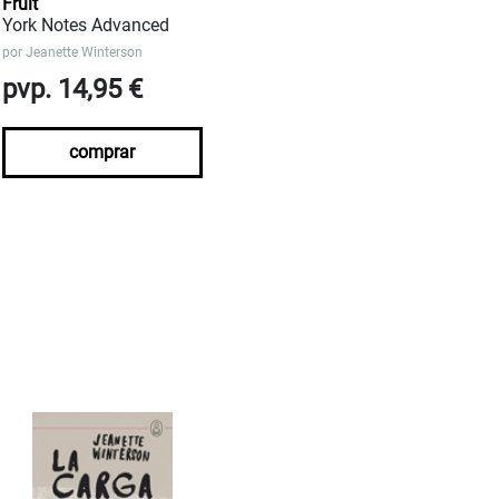
Fruit
York Notes Advanced
por
Jeanette Winterson
pvp. 14,95 €
comprar