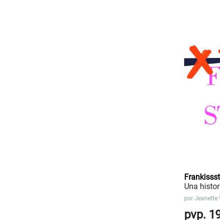
Frankissst
Una histo
por
Jeanette
pvp. 1