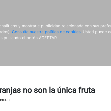
ÍCULAS
MERCHANDISING
NOTICIAS
EDITORIAL EGALES
analíticos y mostrarle publicidad relacionada con sus prefer
tados).
Consulte nuestra política de cookies.
Usted puede co
s pulsando el botón ACEPTAR.
ranjas no son la única fruta
terson