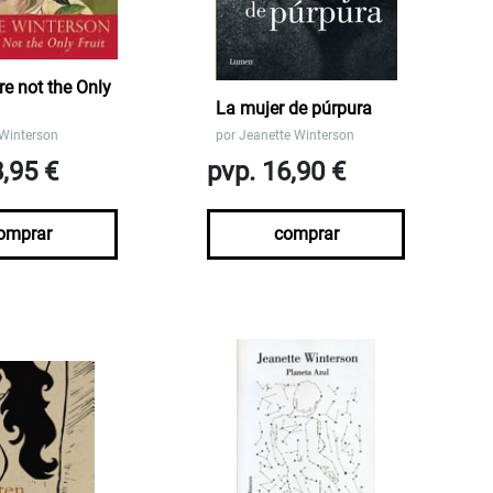
e not the Only
La mujer de púrpura
 Winterson
por
Jeanette Winterson
8,95 €
pvp. 16,90 €
omprar
comprar