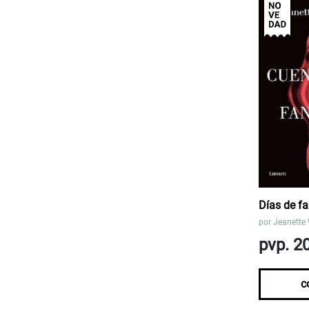
Días de f
por
Jeanette
pvp. 2
c