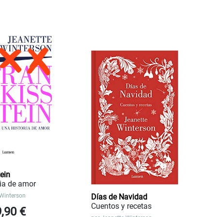
ein
ria de amor
 Winterson
Días de Navidad
Cuentos y recetas
9,90 €