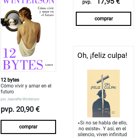
17,95 €
pvp.
comprar
Oh, ¡feliz culpa!
12 bytes
Cómo vivir y amar en el
futuro
por
Jeanette Winterson
pvp. 20,90 €
«Si no se habla de ello,
comprar
no existe». Y así, en el
silencio, viven infinitud