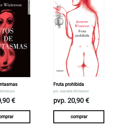
antasmas
Fruta prohibida
 Winterson
por
Jeanette Winterson
0,90 €
pvp. 20,90 €
omprar
comprar