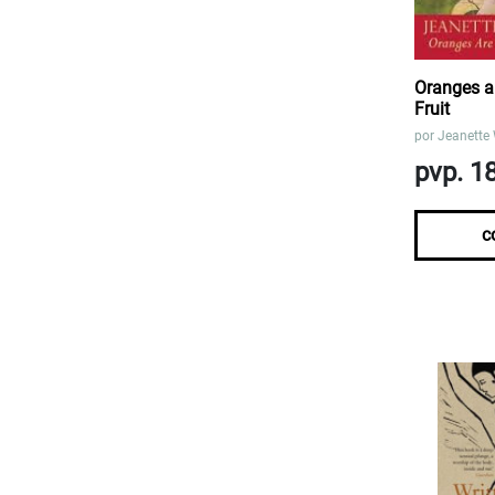
Oranges ar
Fruit
por
Jeanette
pvp. 1
c