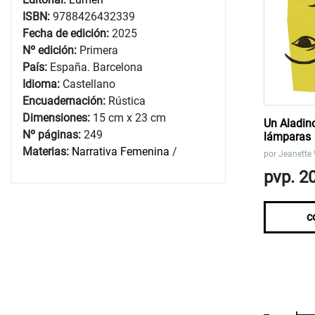
ISBN:
9788426432339
Fecha de edición:
2025
Nº edición:
Primera
País:
España. Barcelona
Idioma:
Castellano
Encuadernación:
Rústica
Dimensiones:
15 cm x 23 cm
Un Aladin
Nº páginas:
249
lámparas
Materias:
Narrativa Femenina
/
por
Jeanette
pvp. 2
c