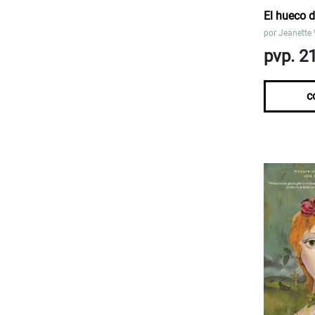
El hueco d
por
Jeanette
pvp. 2
c