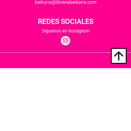
berkana@libreriaberkana.com
REDES SOCIALES
Síguenos en Instagram
Quiénes somos
Condiciones de envío
Política de privacidad
Política de cookies
Hospedaje y desarrollo