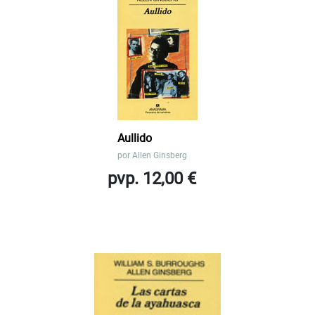
Aullido
por
Allen Ginsberg
pvp. 12,00 €