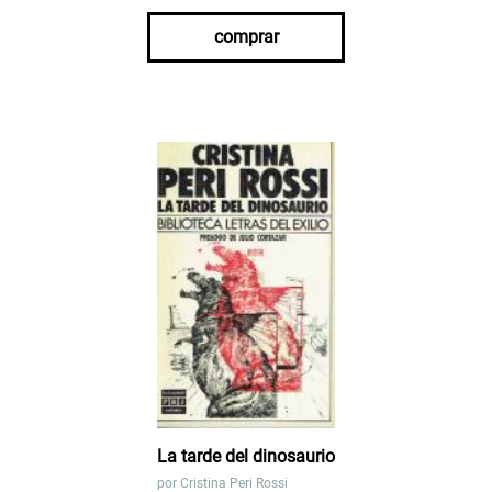
comprar
La tarde del dinosaurio
por
Cristina Peri Rossi