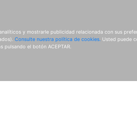
ÍCULAS
MERCHANDISING
NOTICIAS
EDITORIAL EGALES
analíticos y mostrarle publicidad relacionada con sus prefer
tados).
Consulte nuestra política de cookies.
Usted puede co
s pulsando el botón ACEPTAR.