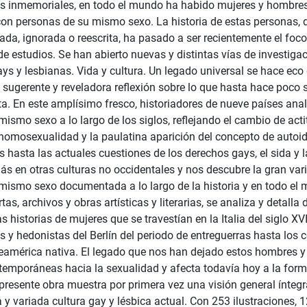
s inmemoriales, en todo el mundo ha habido mujeres y hombres 
on personas de su mismo sexo. La historia de estas personas,
rada, ignorada o reescrita, ha pasado a ser recientemente el fo
 de estudios. Se han abierto nuevas y distintas vías de investiga
ys y lesbianas. Vida y cultura. Un legado universal se hace eco
 sugerente y reveladora reflexión sobre lo que hasta hace poco
eta. En este amplísimo fresco, historiadores de nueve países anal
mismo sexo a lo largo de los siglos, reflejando el cambio de ac
 homosexualidad y la paulatina aparición del concepto de autoid
hasta las actuales cuestiones de los derechos gays, el sida y las
s en otras culturas no occidentales y nos descubre la gran vari
mismo sexo documentada a lo largo de la historia y en todo el 
as, archivos y obras artísticas y literarias, se analiza y detall
s historias de mujeres que se travestían en la Italia del siglo XVI
 y hedonistas del Berlín del periodo de entreguerras hasta los 
teamérica nativa. El legado que nos han dejado estos hombres y 
temporáneas hacia la sexualidad y afecta todavía hoy a la form
presente obra muestra por primera vez una visión general íntegra
a y variada cultura gay y lésbica actual. Con 253 ilustraciones, 