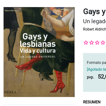
Gays y 
Un legad
Robert Aldric
Formato pa
[
Agotado t
52,
pvp.
RESUMEN