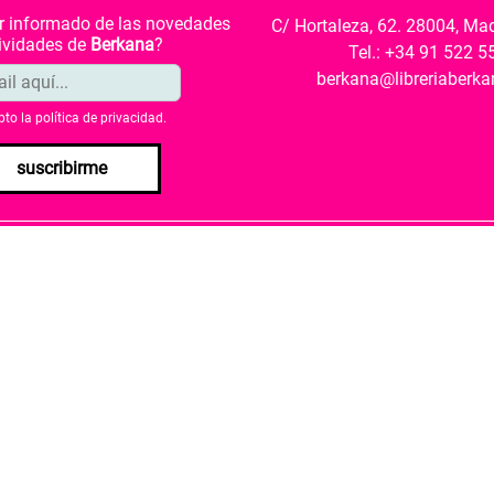
ar informado de las novedades
C/ Hortaleza, 62. 28004, Ma
tividades de
Berkana
?
Tel.: +34 91 522 5
berkana@libreriaberk
pto la
política de privacidad
.
suscribirme
envío
Política de privacidad
Política de cookies
rio de Cultura y Deporte una subvención para la revalorización c