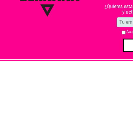
¿Quieres est
y ac
Ace
Quiénes somos
Condiciones de 
Librería Berkana ha recibido del Ministe