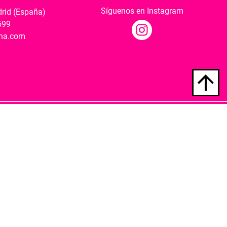
Síguenos en Instagram
drid (España)
599
ana.com
Hospedaje y desarrollo
ultural y modernización de las librerías.