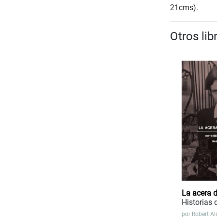
21cms).
Otros lib
La acera d
Historias 
por
Robert Al