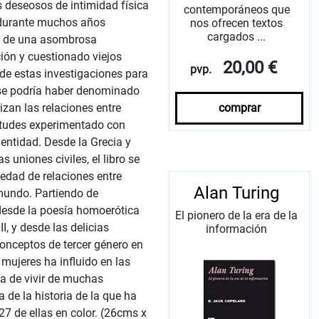
deseosos de intimidad física
contemporáneos que
 durante muchos años
nos ofrecen textos
cargados ...
co de una asombrosa
ción y cuestionado viejos
20,00 €
pvp.
 de estas investigaciones para
 se podría haber denominado
comprar
izan las relaciones entre
titudes experimentado con
entidad. Desde la Grecia y
 uniones civiles, el libro se
edad de relaciones entre
Alan Turing
mundo. Partiendo de
a desde la poesía homoerótica
El pionero de la era de la
II, y desde las delicias
información
conceptos de tercer género en
mujeres ha influido en las
a de vivir de muchas
 de la historia de la que ha
127 de ellas en color. (26cms x