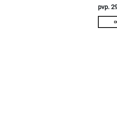
pvp. 2
c