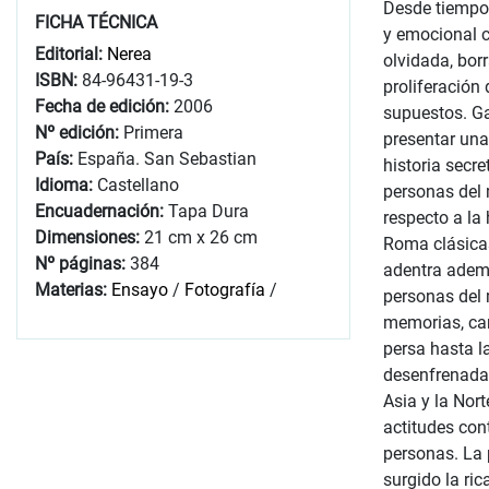
Desde tiempo
FICHA TÉCNICA
y emocional c
Editorial:
Nerea
olvidada, bor
ISBN:
84-96431-19-3
proliferación
Fecha de edición:
2006
supuestos. Ga
Nº edición:
Primera
presentar una
País:
España. San Sebastian
historia secr
Idioma:
Castellano
personas del 
Encuadernación:
Tapa Dura
respecto a la
Dimensiones:
21 cm x 26 cm
Roma clásicas 
Nº páginas:
384
adentra ademá
Materias:
Ensayo
/
Fotografía
/
personas del 
memorias, cart
persa hasta la
desenfrenadas
Asia y la Nor
actitudes con
personas. La 
surgido la ric