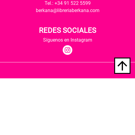
Tel.: +34 91 522 5599
berkana@libreriaberkana.com
REDES SOCIALES
Síguenos en Instagram
Quiénes somos
Condiciones de envío
Política de privacidad
Política de cookies
Hospedaje y desarrollo