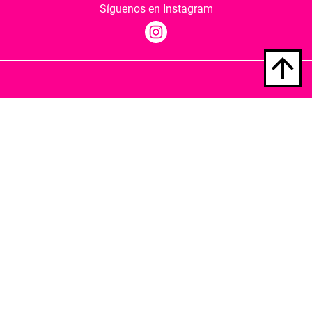
Síguenos en Instagram
Quiénes somos
Condiciones de envío
Política de privacidad
Política de cookies
Hospedaje y desarrollo
Librería Berkana ha recibido del Ministerio de
Cultura y Deporte una subvención para la
revalorización cultural y modernización de las