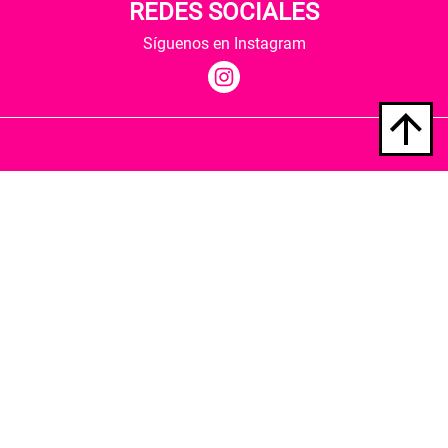
REDES SOCIALES
Síguenos en Instagram
Quiénes somos
Condiciones de envío
Política de privacidad
Política de cookies
Hospedaje y desarrollo
Librería Berkana ha recibido del Ministerio de
Cultura y Deporte una subvención para la