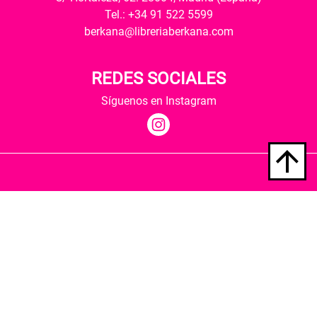
Tel.: +34 91 522 5599
berkana@libreriaberkana.com
REDES SOCIALES
Síguenos en Instagram
Quiénes somos
Condiciones de envío
Política de privacidad
Política de cookies
Hospedaje y desarrollo