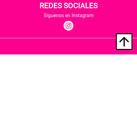
REDES SOCIALES
Síguenos en Instagram
Quiénes somos
Condiciones de envío
Política de privacidad
Política de cookies
Hospedaje y desarrollo
Librería Berkana ha recibido del Ministerio de