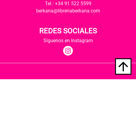
Tel.: +34 91 522 5599
berkana@libreriaberkana.com
REDES SOCIALES
Síguenos en Instagram
Quiénes somos
Condiciones de envío
Política de privacidad
Política de cookies
Hospedaje y desarrollo