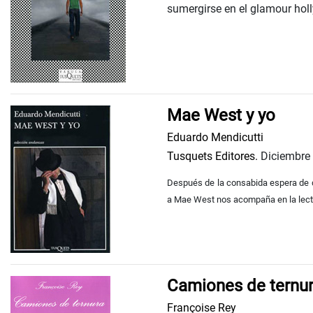
sumergirse en el glamour holl
Mae West y yo
Eduardo Mendicutti
Tusquets Editores.
Diciembre
Después de la consabida espera de d
a Mae West nos acompaña en la lectur
Camiones de ternu
Françoise Rey