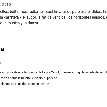
e 2010
llos, bellísimos, radiantes, casi irreales de puro espléndidos. Le
a carretera y el sudor, la fatiga vencida, los horizontes lejanos, el
do la música y la danza ...
da
0
n surgidas de una fotografía de Lewis
Carroll, conversan bajo la mirada de su tu
ntales como la muerte, el vacío, el poder o
melancólicas, las dos parecen dar por