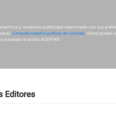
ÍCULAS
MERCHANDISING
NOTICIAS
EDITORIAL EGALES
analíticos y mostrarle publicidad relacionada con sus prefer
tados).
Consulte nuestra política de cookies.
Usted puede co
s pulsando el botón ACEPTAR.
ts Editores