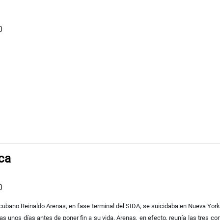
0
ca
0
r cubano Reinaldo Arenas, en fase terminal del SIDA, se suicidaba en Nueva Yo
nas unos días antes de poner fin a su vida. Arenas, en efecto, reunía las tres 