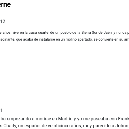
erne
012
eve años, vive en la casa cuartel de un pueblo de la Sierra Sur de Jaén, y nunca 
ascinante, que acaba de instalarse en un molino apartado, se convierte en su ami
11
taba empezando a morirse en Madrid y yo me paseaba con Frank
es Charly, un español de veinticinco años, muy parecido a Johnn