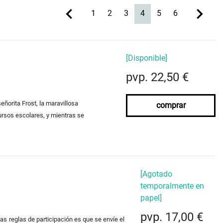
(current)
1
2
3
4
5
6
[Disponible]
pvp. 22,50 €
eñorita Frost, la maravillosa
comprar
ursos escolares, y mientras se
[Agotado
temporalmente en
papel]
pvp. 17,00 €
las reglas de participación es que se envíe el