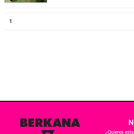
1
N
¿Quieres est