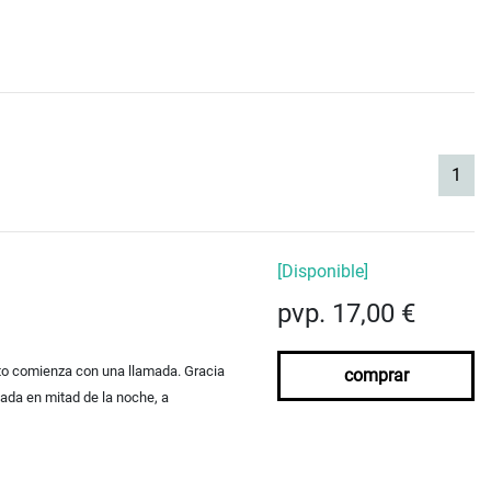
(cur
1
[Disponible]
pvp. 17,00 €
ato comienza con una llamada. Gracia
comprar
ada en mitad de la noche, a