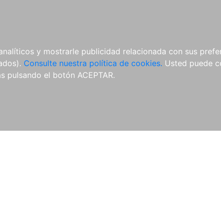
ÍCULAS
MERCHANDISING
NOTICIAS
EDITORIAL EGALES
analíticos y mostrarle publicidad relacionada con sus prefer
tados).
Consulte nuestra política de cookies.
Usted puede co
s pulsando el botón ACEPTAR.