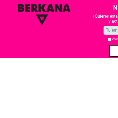
N
¿Quieres est
y ac
Ace
Quiénes somos
Condiciones de 
Librería Berkana ha recibido del Ministe