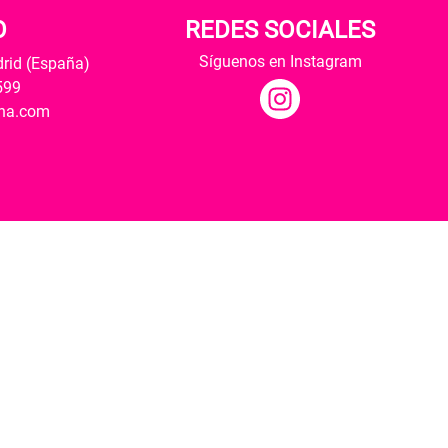
O
REDES SOCIALES
Síguenos en Instagram
drid (España)
599
ana.com
Hospedaje y desarrollo
ultural y modernización de las librerías.