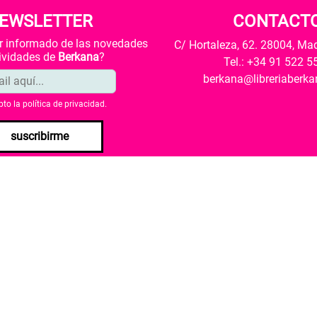
EWSLETTER
CONTACT
ar informado de las novedades
C/ Hortaleza, 62. 28004, Ma
tividades de
Berkana
?
Tel.: +34 91 522 5
berkana@libreriaberk
pto la
política de privacidad
.
suscribirme
envío
Política de privacidad
Política de cookies
rio de Cultura y Deporte una subvención para la revalorización c