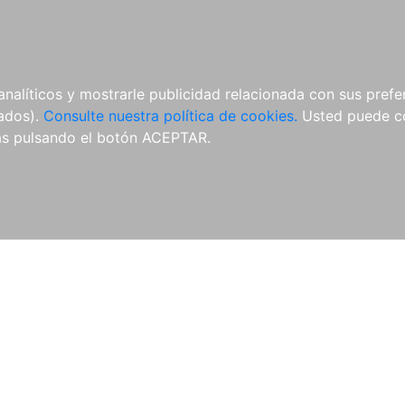
ÍCULAS
MERCHANDISING
NOTICIAS
EDITORIAL EGALES
analíticos y mostrarle publicidad relacionada con sus prefer
tados).
Consulte nuestra política de cookies.
Usted puede co
s pulsando el botón ACEPTAR.