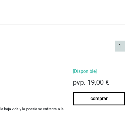
(cur
1
[Disponible]
pvp. 19,00 €
comprar
a baja vida y la poesía se enfrenta a la